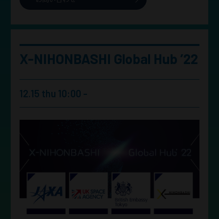
X-NIHONBASHI Global Hub ’22
12.15 thu 10:00 -