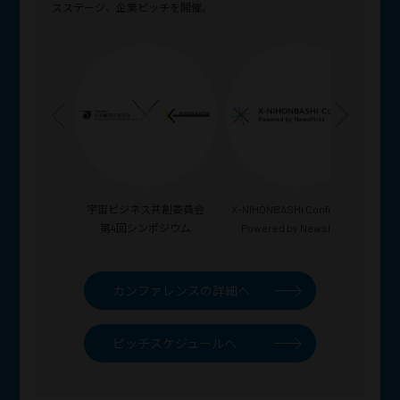
スステージ、企業ピッチを開催。
スステージ
宇宙ビジネス共創委員会
X-NIHONBASHI Conference
SPACETIDE
第4回シンポジウム
Powered by NewsPicks
カンファレンスの詳細へ
ピッチスケジュールへ