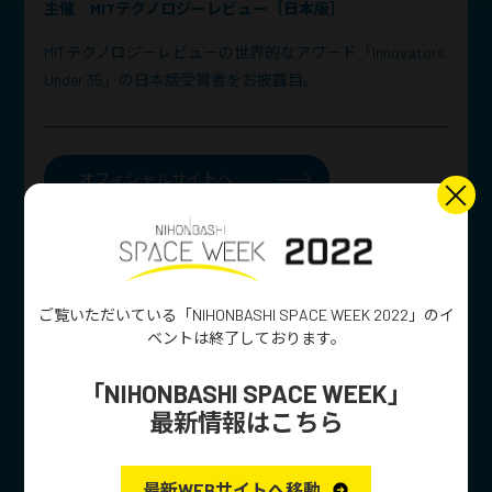
主催
MITテクノロジーレビュー［日本版］
MITテクノロジーレビューの世界的なアワード「Innovators
Under 35」の日本版受賞者をお披露目。
オフィシャルサイトへ
HEPTA-Satトレーニング1日
ご覧いただいている「NIHONBASHI SPACE WEEK 2022」のイ
ベントは
終了しております。
コース
「NIHONBASHI SPACE WEEK」
最新情報はこちら
12.15 thu 9:30-
最新WEBサイトへ移動