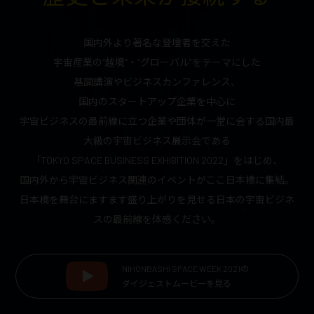
国内外より著名な登壇者を交えた
宇宙産業の“越境”・“グローバル”をテーマにした
基調講演やビジネスカンファレンス、
国内のスタートアップ
企業を中心に
宇宙ビジネスの最前線に立つ企業や団体が一堂に会する国内最
大級の
宇宙ビジネス展示会である
「TOKYO SPACE BUSINESS EXHIBITION 2022」をはじめ、
国内外から宇宙ビジネス関連のイベントがここ
日本橋に集結。
日本橋を舞台にますます盛り上がりを見せる日本の宇宙ビジネ
スの
最前線を体感ください。
NIHONBASHI SPACE WEEK 2021の
ダイジェストムービーを見る