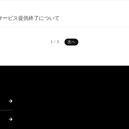
udioのサービス提供終了について
1
/
3
次へ