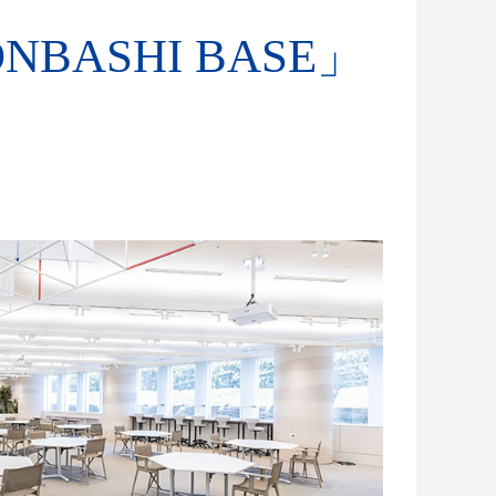
ONBASHI BASE」
。