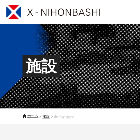
施設
ホーム
>
施設
>
display space