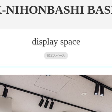
X-NIHONBASHI BAS
display space
展示スペース