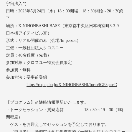
宇宙法入門
日時：2023年5月24日（水）18：00開場、18：30開始～20：30終
了
場所：X-NIHONBASHI BASE（東京都中央区⽇本橋室町3-3-9
日本橋アイティビル3F）
形式：リアル開催のみ（会場/In-person）
主催：一般社団法人クロスユー
定員：40名程度（先着）
参加対象：クロスユー特別会員限定
参加費：無料
参加方法：要事前登録
https://req.qubo.jp/X-NIHONBASHI/form/iGP3pmsD
【プログラム】※随時情報更新いたします。
・トークセッション・質疑応答 18：30～19：30（1時
間程度）
ゲストをお迎えしてセッションを予定しております。
（登壇者） 学習院大学法学部教授／一般社団法人クロスユー