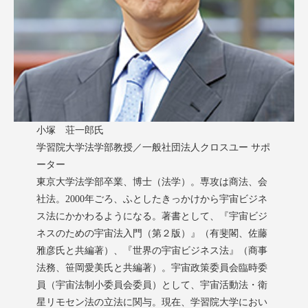
小塚 荘一郎氏
学習院大学法学部教授／一般社団法人クロスユー サポ
ーター
東京大学法学部卒業、博士（法学）。専攻は商法、会
社法。2000年ごろ、ふとしたきっかけから宇宙ビジネ
ス法にかかわるようになる。著書として、『宇宙ビジ
ネスのための宇宙法入門（第２版）』（有斐閣、佐藤
雅彦氏と共編著）、『世界の宇宙ビジネス法』（商事
法務、笹岡愛美氏と共編著）。宇宙政策委員会臨時委
員（宇宙法制小委員会委員）として、宇宙活動法・衛
星リモセン法の立法に関与。現在、学習院大学におい